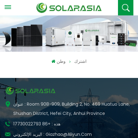
اشترك
وطن
عنوان : Room 908-909, Building 2, No. 469 Huatuo Lane,
Shushan District, Hefei City, Anhui Province
هذه : +86 17730022793
Giazhao@aliyun.com
البريد الإلكتروني :