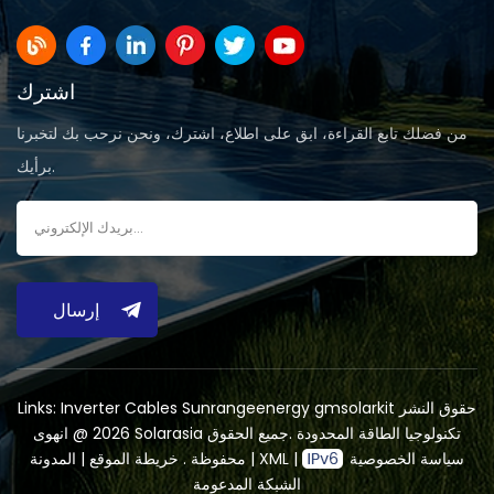
اشترك
من فضلك تابع القراءة، ابق على اطلاع، اشترك، ونحن نرحب بك لتخبرنا
برأيك.
إرسال
حقوق النشر
gmsolarkit
Sunrangeenergy
Inverter Cables
Links:
2026 @ انهوى Solarasia تكنولوجيا الطاقة المحدودة .جميع الحقوق
سياسة الخصوصية
|
XML
|
المدونة
محفوظة .
خريطة الموقع
|
الشبكة المدعومة