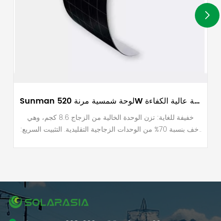
Sunman لوحة شمسية مرنة 520W تقنية عالية الكفاءة
خفيفة للغاية: تزن الوحدة الخالية من الزجاج 8.6 كجم، وهي
أخف بنسبة 70% من الوحدات الزجاجية التقليدية. التثبيت السريع:
من خلال التثبيت السريع، لا يتطلب eArc أي اختراق، ويقلل
الوقت على السطح بنسبة 40%، ويمنع استخدام أجهزة التثبيت.