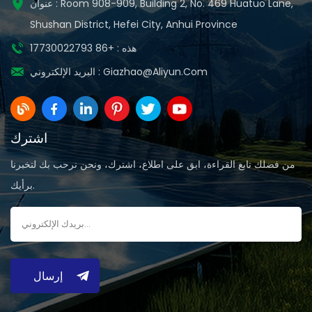
عنوان : Room 908-909, Building 2, No. 469 Huatuo Lane,
Shushan District, Hefei City, Anhui Province
هذه : +86 17730022793
Giazhao@aliyun.com
البريد الإلكتروني :
اشترك
من فضلك تابع القراءة، ابق على اطلاع، اشترك، ونحن نرحب بك لتخبرنا
برأيك.
إرسال