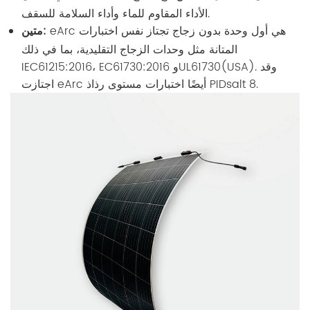
الأداء المقاوم للماء وأداء السلامة للسقف.
eArc هي أول وحدة بدون زجاج تجتاز نفس اختبارات
متين:
المتانة مثل وحدات الزجاج التقليدية، بما في ذلك
IEC61215:2016، EC61730:2016 وUL61730(USA). وقد
اجتازت eArc أيضًا اختبارات مستوى رذاذ PIDsalt 8.