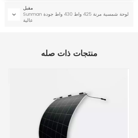
مقبل
Sunman لوحة شمسية مرنة 425 واط 430 واط جودة
عالية
منتجات ذات صله