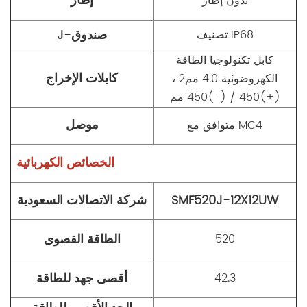
إطار
بدون إطار
J-صندوق
تصنيف IP68
كابل تكنولوجيا الطاقة
كابلات الإخراج
الكهروضوئية 4.0 مم2 ،
(+)450 / (-)450 مم
موصل
متوافق مع MC4
الخصائص الكهربائية
SMF520J-12X12UW
شركة الاتصالات السعودية
الطاقة القصوى
520
أقصى جهد للطاقة
42.3