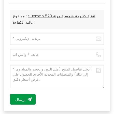
Sunman لوحة شمسية مرنة 520W تقنية
موضوع :
عالية الكفاءة
إرسال