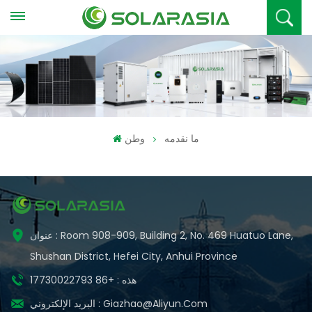
ما نقدمه
وطن
عنوان : Room 908-909, Building 2, No. 469 Huatuo Lane,
Shushan District, Hefei City, Anhui Province
هذه : +86 17730022793
Giazhao@aliyun.com
البريد الإلكتروني :