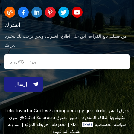
اشترك
من فضلك تابع القراءة، ابق على اطلاع، اشترك، ونحن نرحب بك لتخبرنا
برأيك.
إرسال
حقوق النشر
gmsolarkit
Sunrangeenergy
Inverter Cables
Links:
2026 @ انهوى Solarasia تكنولوجيا الطاقة المحدودة .جميع الحقوق
سياسة الخصوصية
|
XML
|
المدونة
محفوظة .
خريطة الموقع
|
الشبكة المدعومة