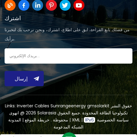
اشترك
من فضلك تابع القراءة، ابق على اطلاع، اشترك، ونحن نرحب بك لتخبرنا
برأيك.
إرسال
حقوق النشر
gmsolarkit
Sunrangeenergy
Inverter Cables
Links:
2026 @ انهوى Solarasia تكنولوجيا الطاقة المحدودة .جميع الحقوق
سياسة الخصوصية
|
XML
|
المدونة
محفوظة .
خريطة الموقع
|
الشبكة المدعومة