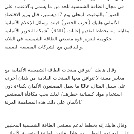
في مجال الطاقة الشمسية للحد من ما يسمى بـ"الاعتماد على
الصين". بالتوقيت المحلي يوم 17 ديسمبر، قال وزير الاقتصاد
الألماني هابيك (حزب الخضر) قبلت وسائل الإعلام الألمانية
"شبكة التحرير الألمانية" (RND) مقابلة، إنه يخطط لتقديم إعانات
حكومية لتعزيز قوة مصنعي الطاقة الشمسية في البلاد،
والتنافس مع الشركات المصنعة الصينية.
وقال هابيك: "تتوافق منتجات الطاقة الشمسية الألمانية مع
معايير معينة لا تتوافق معها المنتجات القادمة من بلدان أخرى،
على سبيل المثال، غالبًا ما يعمل المصنعون الألمان بكفاءة دون
استخدام مواد كيميائية خطرة..."، لذلك يجب مكافأة المصنعين
الألمان على ذلك. هذه المساهمة المرنة."
وقال هابيك إنه يخطط لدعم مصنعي الطاقة الشمسية المحليين
على المستوى الوطني من خلال قانون الطاقة المتجددة الألماني،