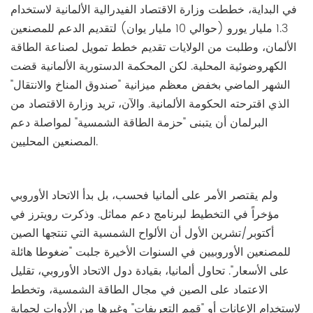
في البداية، خططت وزارة الاقتصاد الفيدرالية الألمانية لاستخدام
1.3 مليار يورو (حوالي 10 مليار يوان) لتقديم الدعم للمصنعين
الألمان، وطلبت من الولايات تقديم خطط تمويل لصناعة الطاقة
الكهروضوئية المحلية. لكن المحكمة الدستورية الألمانية قضت
الشهر الماضي بخفض معظم ميزانية "صندوق المناخ والانتقال"
الذي اقترحته الحكومة الألمانية. والآن، تريد وزارة الاقتصاد من
البرلمان أن يتبنى "حزمة الطاقة الشمسية" لمواصلة دعم
المصنعين المحليين.
ولم يقتصر الأمر على ألمانيا فحسب، بل بدأ الاتحاد الأوروبي
مؤخراً في التخطيط لبرنامج دعم مماثل. وذكرت رويترز في
أكتوبر/تشرين الأول أن الألواح الشمسية التي تنتجها الصين
للمصنعين الأوروبيين في السنوات الأخيرة جلبت "ضغوطا هائلة
على الأسعار". تحاول ألمانيا، بقيادة دول الاتحاد الأوروبي، تقليل
الاعتماد على الصين في مجال الطاقة الشمسية، وتخطط
لاستخدام الإعانات أو "قمم التعريفات" وغيرها من الأدوات لحماية