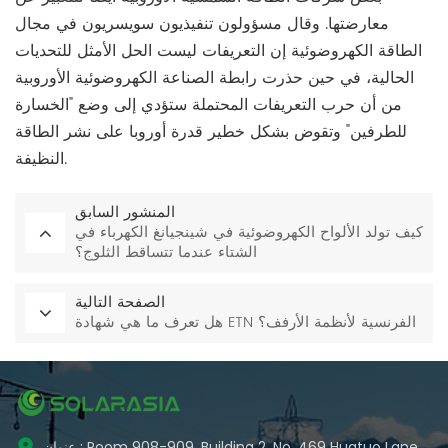
معارضتها. وقال مسؤولون تنفيذيون سويسريون في مجال
الطاقة الكهروضوئية إن التعريفات ليست الحل الأمثل للتحديات
الحالية، في حين حذرت رابطة الصناعة الكهروضوئية الأوروبية
من أن حرب التعريفات المحتملة ستؤدي إلى وضع "الخسارة
للطرفين" وتقوض بشكل خطير قدرة أوروبا على نشر الطاقة
النظيفة.
المنشور السابق
كيف تولد الألواح الكهروضوئية في شينجيانغ الكهرباء في
الشتاء عندما تتساقط الثلوج؟
الصفحة التالية
هل تعرف ما هي شهادة ETN الفرنسية لأنظمة الأرفف؟
عنوان : Room 908-909, Building 2, No. 469 Huatuo Lane,