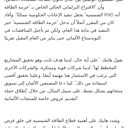
وأن "الاقتراح البرلماني الحالي الخاص بـ "حزمة الطاقة
الشمسية" يجعل تنفيذ الإعانات الحكومية ممكنًا". وأفاد RND أنه
كان من المقرر أصلاً أن تدخل "حزمة الطاقة الشمسية" حيز
التنفيذ في بداية هذا العام، ولكن تم تأجيل المناقشات في
البوندستاغ الألماني حتى يناير من العام المقبل تقريبًا.
يقول هابيك: "على أية حال، لدينا هدف ثابت وهو تحقيق المشاريع
المخطط لها". لدينا شركات قوية ومبتكرة، والشركات الأخرى
التي ترغب في الاستثمار هنا مهتمة أيضًا. وعلينا تحقيق أقصى
استفادة من ذلك". كما دعا المصنعين الألمان إلى تسويق
منتجاتهم بشكل نشط، على سبيل المثال، من خلال "إطلاق حملة
لتقديم عروض خاصة للمنتجات الألمانية".
وشدد هابيك على أهمية قطاع الطاقة الشمسية في خلق فرص