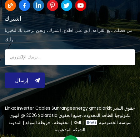
اشترك
من فضلك تابع القراءة، ابق على اطلاع، اشترك، ونحن نرحب بك لتخبرنا
برأيك.
إرسال
حقوق النشر
gmsolarkit
Sunrangeenergy
Inverter Cables
Links:
2026 @ انهوى Solarasia تكنولوجيا الطاقة المحدودة .جميع الحقوق
سياسة الخصوصية
|
XML
|
المدونة
محفوظة .
خريطة الموقع
|
الشبكة المدعومة