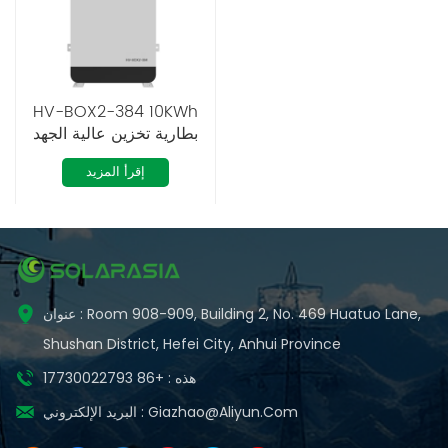
HV-BOX2-384 10KWh
بطارية تخزين عالية الجهد
من نوع الأرضية
إقرأ المزيد
عنوان : Room 908-909, Building 2, No. 469 Huatuo Lane,
Shushan District, Hefei City, Anhui Province
هذه : +86 17730022793
Giazhao@aliyun.com
البريد الإلكتروني :