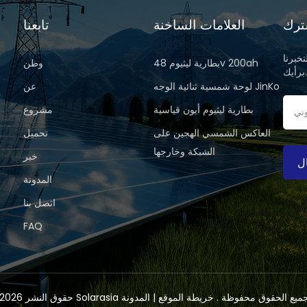
ترك
العلامات الساخنة
تابعنا
خبرنا
بطارية ليثيوم 48v 200ah
وطن
رأيك.
لوحة شمسية ثنائية الوجه JinKo
عن
بطارية ليثيوم أيون قياسية
مشروع
العاكس الشمسي الهجين على
تحميل
الشبكة وخارجها
خبر
ل
المدونة
اتصل بنا
FAQ
الطاقة المحدودة .جميع الحقوق محفوظة .
خريطة الموقع
|