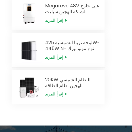
Megarevo 48V على خارج
الشبكة الهجين سبليت
المرحلة الشمسية العاكس
إقرأ المزيد
النسخة الأمريكية
لوحة ترينا الشمسية 425W-
445W N- نوع مونو بيرك
إقرأ المزيد
20KW النظام الشمسي
الهجين نظام الطاقة
الشمسية الكامل
إقرأ المزيد