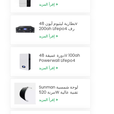
العاكس
إقرأ المزيد
بطارية ليثيوم أيون 48v
200ah Lifepo4 رف
البطارية
إقرأ المزيد
دورة عميقة 48V 100ah
Powerwall Lifepo4
البطارية الشمسية
إقرأ المزيد
Sunman لوحة شمسية
مرنة 520W تقنية عالية
الكفاءة
إقرأ المزيد