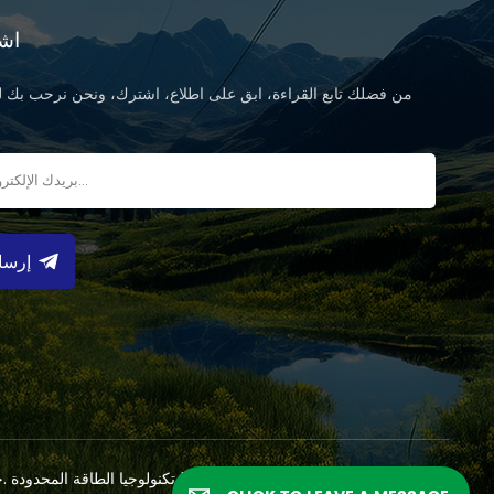
اش
من فضلك تابع القراءة، ابق على اطلاع، اشترك، ونحن نرحب بك لت
ب
إرسا
سياسة الخصوصية
الشبكة
|
XML
|
المدونة
حقوق النشر 2026 @ انهوى Solarasia تكنولوجيا 