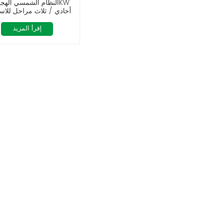
أحادي / ثلاث مراحل للاس
المنزلي
إقرأ المزيد