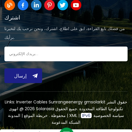
اشترك
من فضلك تابع القراءة، ابق على اطلاع، اشترك، ونحن نرحب بك لتخبرنا
برأيك.
إرسال
حقوق النشر
gmsolarkit
Sunrangeenergy
Inverter Cables
Links:
2026 @ انهوى Solarasia تكنولوجيا الطاقة المحدودة .جميع الحقوق
سياسة الخصوصية
|
XML
|
المدونة
محفوظة .
خريطة الموقع
|
الشبكة المدعومة