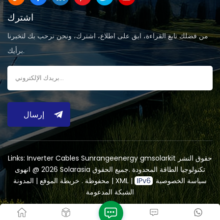
اشترك
من فضلك تابع القراءة، ابق على اطلاع، اشترك، ونحن نرحب بك لتخبرنا
برأيك.
إرسال
حقوق النشر
gmsolarkit
Sunrangeenergy
Inverter Cables
Links:
2026 @ انهوى Solarasia تكنولوجيا الطاقة المحدودة .جميع الحقوق
سياسة الخصوصية
|
XML
|
المدونة
محفوظة .
خريطة الموقع
|
الشبكة المدعومة