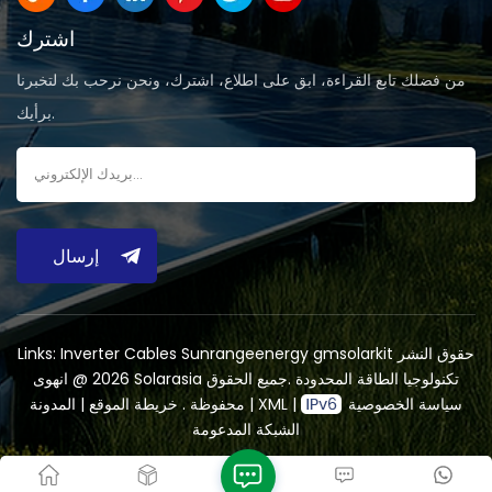
اشترك
من فضلك تابع القراءة، ابق على اطلاع، اشترك، ونحن نرحب بك لتخبرنا
برأيك.
إرسال
حقوق النشر
gmsolarkit
Sunrangeenergy
Inverter Cables
Links:
2026 @ انهوى Solarasia تكنولوجيا الطاقة المحدودة .جميع الحقوق
سياسة الخصوصية
|
XML
|
المدونة
محفوظة .
خريطة الموقع
|
الشبكة المدعومة