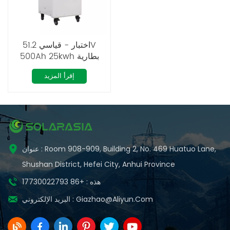
اختبار - قياسي 51.2V
500Ah 25kwh بطارية
ليثيوم الطاقة الشمسية أيون
إقرأ المزيد
LiFePO4
عنوان : Room 908-909, Building 2, No. 469 Huatuo Lane,
Shushan District, Hefei City, Anhui Province
هذه : +86 17730022793
Giazhao@aliyun.com
البريد الإلكتروني :