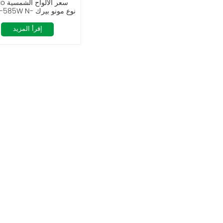
Jinko سعر
النمر الجدد
إقرأ المزيد