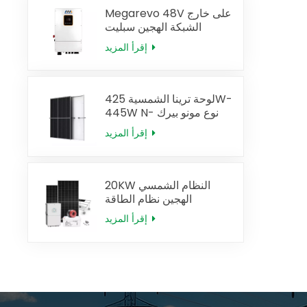
Megarevo 48V على خارج
الشبكة الهجين سبليت
المرحلة الشمسية العاكس
إقرأ المزيد
النسخة الأمريكية
لوحة ترينا الشمسية 425W-
445W N- نوع مونو بيرك
إقرأ المزيد
20KW النظام الشمسي
الهجين نظام الطاقة
الشمسية الكامل
إقرأ المزيد