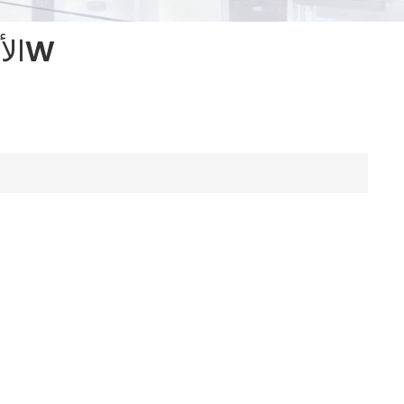
الألواح الشمسية المنزلية الشمسية 585W