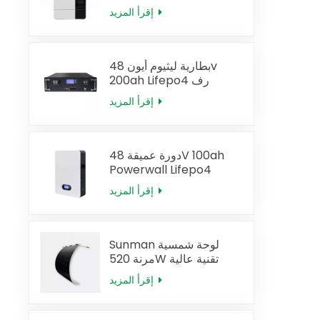
العاكس
إقرأ المزيد
بطارية ليثيوم أيون 48v
200ah Lifepo4 رف
البطارية
إقرأ المزيد
دورة عميقة 48V 100ah
Powerwall Lifepo4
البطارية الشمسية
إقرأ المزيد
Sunman لوحة شمسية
مرنة 520W تقنية عالية
الكفاءة
إقرأ المزيد