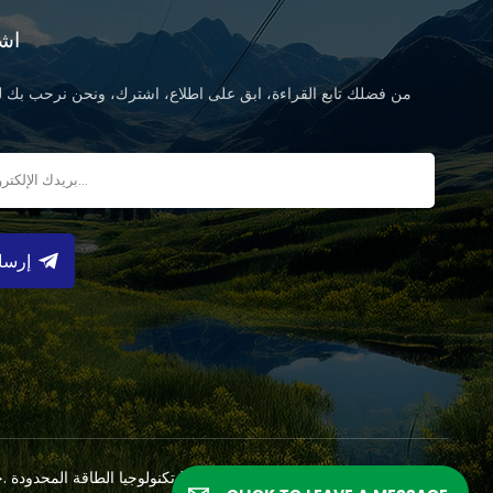
اش
من فضلك تابع القراءة، ابق على اطلاع، اشترك، ونحن نرحب بك لت
ب
إرسا
سياسة الخصوصية
الشبكة
|
XML
|
المدونة
حقوق النشر 2026 @ انهوى Solarasia تكنولوجيا 