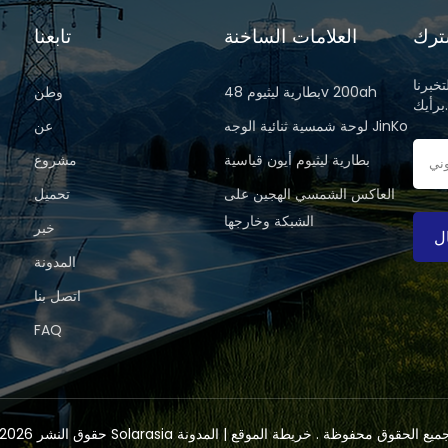
ترك
العلامات الساخنة
تابعنا
خبرنا
بطارية ليثيوم 48v 200ah
وطن
رأيك.
لوحة شمسية ثنائية الوجه JinKo
عن
بطارية ليثيوم أيون قياسية
مشروع
العاكس الشمسي الهجين على
تحميل
الشبكة وخارجها
خبر
ل
المدونة
اتصل بنا
FAQ
الطاقة المحدودة .جميع الحقوق محفوظة .
خريطة الموقع
|