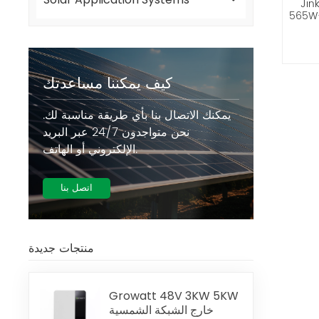
 الألواح الشمسية
565W-585W N- نوع مونو بيرك
كيف يمكننا مساعدتك
يمكنك الاتصال بنا بأي طريقة مناسبة لك.
نحن متواجدون 24/7 عبر البريد
الإلكتروني أو الهاتف.
اتصل بنا
منتجات جديدة
Growatt 48V 3KW 5KW
خارج الشبكة الشمسية