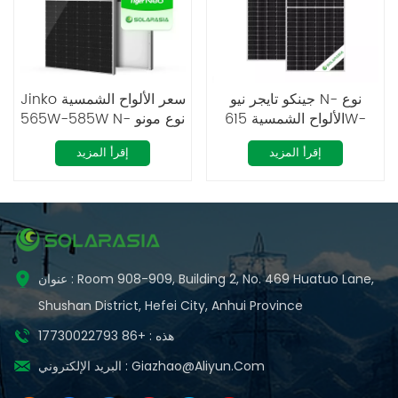
جينكو تايجر نيو N- نوع
Jinko سعر الألواح الشمسية
الألواح الشمسية 615W-
565W-585W N- نوع مونو
635W أحادي البلورية
بيرك النمر الجدد
إقرأ المزيد
إقرأ المزيد
عنوان : Room 908-909, Building 2, No. 469 Huatuo Lane,
Shushan District, Hefei City, Anhui Province
هذه : +86 17730022793
Giazhao@aliyun.com
البريد الإلكتروني :