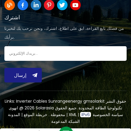
اشترك
من فضلك تابع القراءة، ابق على اطلاع، اشترك، ونحن نرحب بك لتخبرنا
برأيك.
إرسال
حقوق النشر
gmsolarkit
Sunrangeenergy
Inverter Cables
Links:
2026 @ انهوى Solarasia تكنولوجيا الطاقة المحدودة .جميع الحقوق
سياسة الخصوصية
|
XML
|
المدونة
محفوظة .
خريطة الموقع
|
الشبكة المدعومة